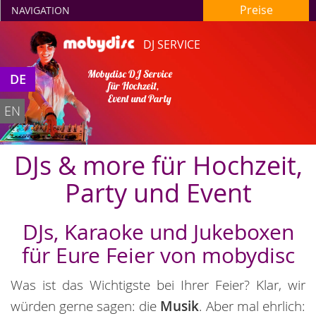
Preise
NAVIGATION
DJ SERVICE
Mobydisc DJ Service
DE
für Hochzeit,
Event und Party
EN
DJs & more für Hochzeit,
Party und Event
DJs, Karaoke und Jukeboxen
für Eure Feier von mobydisc
Was ist das Wichtigste bei Ihrer Feier? Klar, wir
würden gerne sagen: die
Musik
. Aber mal ehrlich: