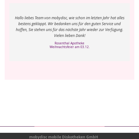
Vi
Hallo liebes Team von mobydisc, wie schon im letzten Jahr hat alles
w
bestens geklappt. Wir bedanken uns für den guten Service und
g
rer
hoffen, Sie stehen uns für das nächste Jahr wieder zur Verfügung.
und
len
Vielen lieben Dank!
ho
Rosenthal Apotheke
Weihnachtsfeier am 03.12.
mobydisc mobile Diskotheken GmbH