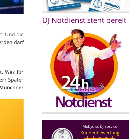
DJ Notdienst steht bereit
lt. Und die
erden darf
t. Was für
er
? Später
Münchner
Mobydisc DJ Service
Kundenbewertung