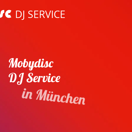
DJ SERVICE
Mobydisc
DJ Service
in München