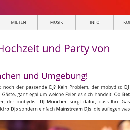
MIETEN
MUSIK
INFO
KO
Hochzeit und Party von
München und Umgebung!
hlt noch der passende DJ? Kein Problem, der mobydisc
DJ
 Gäste, ganz egal um welche Feier es sich handelt. Ob
Bet
er
, der mobydisc
DJ München
sorgt dafür, dass Ihre Gäs
ektro DJs
sondern einfach
Mainstream DJs
, die auflegen wa