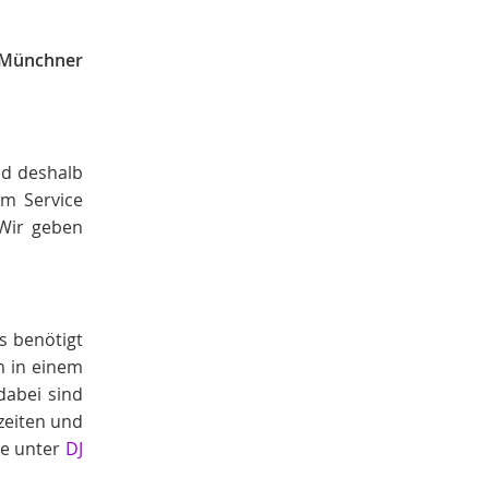
Münchner
nd deshalb
em Service
 Wir geben
s benötigt
m in einem
dabei sind
zeiten und
ie unter
DJ