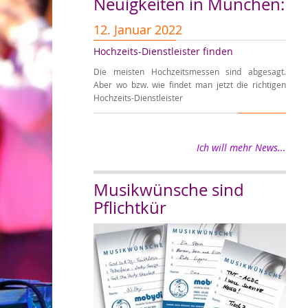
Neuigkeiten in München:
12. Januar 2022
5. 
Hochzeits-Dienstleister finden
Absa
Die meisten Hochzeitsmessen sind abgesagt.
Aufgr
Aber wo bzw. wie findet man jetzt die richtigen
leide
Hochzeits-Dienstleister
seite
Ich will mehr News...
Musikwünsche sind
Pflichtkür