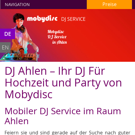
Preise
NAVIGATION
DJ SERVICE
Mobydisc
DE
DJ Service
in Ahlen
EN
DJ Ahlen – Ihr DJ Für
Hochzeit und Party von
Mobydisc
Mobiler DJ Service im Raum
Ahlen
Feiern sie und sind gerade auf der Suche nach guter