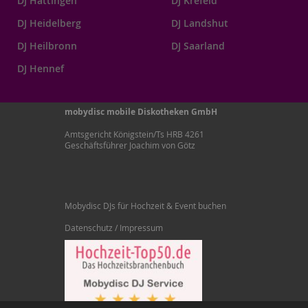
DJ Hattingen
DJ Krefeld
DJ Heidelberg
DJ Landshut
DJ Heilbronn
DJ Saarland
DJ Hennef
mobydisc mobile Diskotheken GmbH
Amtsgericht Königstein/Ts HRB 4261
Geschäftsführer Joachim von Götz
Mobydisc DJs für Hochzeit & Event buchen
Datenschutz / Impressum