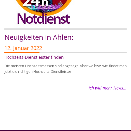
Neuigkeiten in Ahlen:
12. Januar 2022
1
Hochzeits-Dienstleister finden
Er
Die meisten Hochzeitsmessen sind abgesagt. Aber wo bzw. wie findet man
Wi
jetzt die richtigen Hochzeits-Dienstleister
wi
Ich will mehr News...