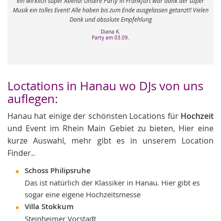
 Unsere Party in Frankfurt war dank der super
zerstören können. Bei mobydisc
 haben bis zum Ende ausgelassen getanzt!! Vielen
aufgehoben gefühlt. Mein Ma
und absolute Empfehlung
ausführliche Beratung und wir h
VIELEN DANK an das
Diana K.
Party am 03.09.
Feier am 0
Loctations in Hanau wo DJs von uns
auflegen:
Hanau hat einige der schönsten Locations für
Hochzeit
und Event im Rhein Main Gebiet zu bieten, Hier eine
kurze Auswahl, mehr gibt es in unserem Location
Finder..
Schoss Philipsruhe
Das ist natürlich der Klassiker in Hanau. Hier gibt es
sogar eine eigene Hochzeitsmesse
Villa Stokkum
Steinheimer Vorstadt