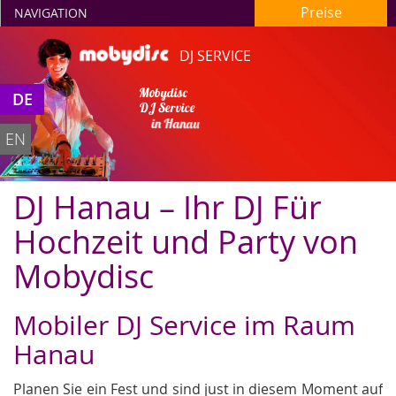
Preise
NAVIGATION
DJ SERVICE
Mobydisc
DE
DJ Service
in Hanau
EN
DJ Hanau – Ihr DJ Für
Hochzeit und Party von
Mobydisc
Mobiler DJ Service im Raum
Hanau
Planen Sie ein Fest und sind just in diesem Moment auf