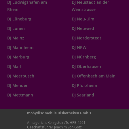
DJ Ludwigshafen am
DJ Neustadt an der
Rhein
Weinstrasse
DJ Lüneburg
DJ Neu-Ulm
DJ Lünen
DJ Neuwied
DJ Mainz
DJ Norderstedt
DJ Mannheim
DJ NRW
DJ Marburg
DJ Nürnberg
DJ Marl
DJ Oberhausen
DJ Meerbusch
DJ Offenbach am Main
DJ Menden
DJ Pforzheim
DJ Mettmann
DJ Saarland
mobydisc mobile Diskotheken GmbH
Amtsgericht Königstein/Ts HRB 4261
Geschäftsführer Joachim von Götz