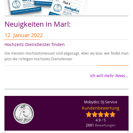
Neuigkeiten in Marl:
12. Januar 2022
1
Hochzeits-Dienstleister finden
Er
Die meisten Hochzeitsmessen sind abgesagt. Aber wo bzw. wie findet man
Wi
jetzt die richtigen Hochzeits-Dienstleister
wi
Ich will mehr News...
Mobydisc DJ Service
Kundenbewertung
4.9
5
/
2681
Bewertungen