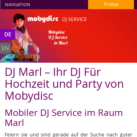
Preise
NAVIGATION
DJ SERVICE
Mobydisc
DE
DJ Service
in Marl
EN
DJ Marl – Ihr DJ Für
Hochzeit und Party von
Mobydisc
Mobiler DJ Service im Raum
Marl
Feiern sie und sind gerade auf der Suche nach guter