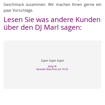
Geschmack zusammen. Wir machen Ihnen gerne ein
paar Vorschläge.
Lesen Sie was andere Kunden
über den DJ Marl sagen:
Auf der Suche nach einem
gestoßen. Unser Glück... Wir
Super Super Super
und einen grandiosen DJ.
und man tut alles, damit die
Andy W.
Tip
Karaoke Maschine am 16.02.