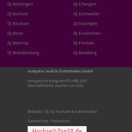
DJ Böblingen
DJ Erlangen
DJ Bocholt
DJ Eschweiler
DJ Bochum
DJ Esslingen
DJ Bonn
DJ Euskirchen
DJ Bottrop
DJ Frechen
DJ Brandenburg
DJ Bamberg
mobydisc mobile Diskotheken GmbH
Amtsgericht Königstein/Ts HRB 4261
Geschäftsführer Joachim von Götz
Mobydisc DJs für Hochzeit & Event buchen
Datenschutz / Impressum