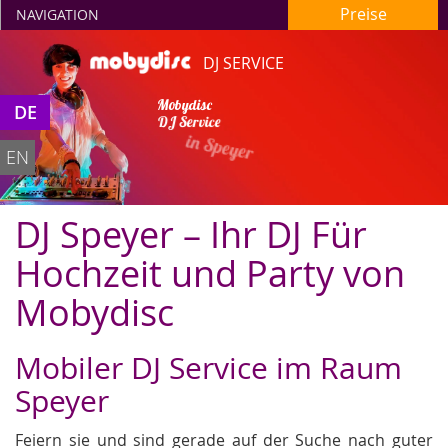
Preise
NAVIGATION
DJ SERVICE
Mobydisc
DE
DJ Service
in Speyer
EN
DJ Speyer – Ihr DJ Für
Hochzeit und Party von
Mobydisc
Mobiler DJ Service im Raum
Speyer
Feiern sie und sind gerade auf der Suche nach guter