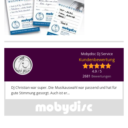
Mobydisc DJ Service
Kundenbewertung
4.9
5
/
2681
Bewertungen
DJ Christian war super. Die Musikauswahl war passend und hat für
gute Stimmung gesorgt. Auch ist er...