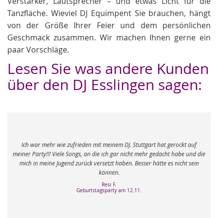
Verstärker, Lautsprecher – und etwas Licht für die
Tanzfläche. Wieviel DJ Equimpent Sie brauchen, hängt
von der Größe Ihrer Feier und dem persönlichen
Geschmack zusammen. Wir machen Ihnen gerne ein
paar Vorschläge.
Lesen Sie was andere Kunden
über den DJ Esslingen sagen:
ar mehr wie zufrieden mit meinem DJ. Stuttgart hat gerockt auf
rty!!! Viele Songs, an die ich gar nicht mehr gedacht habe und die
Unser Moby
n meine Jugend zurück versetzt haben. Besser hätte es nicht sein
Erwartu
können.
Resi F.
Geburtstagsparty am 12.11.