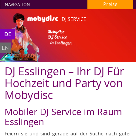
Preise
NAVIGATION
DJ SERVICE
Mobydisc
DE
DJ Service
in Esslingen
EN
DJ Esslingen – Ihr DJ Für
Hochzeit und Party von
Mobydisc
Mobiler DJ Service im Raum
Esslingen
Feiern sie und sind gerade auf der Suche nach guter