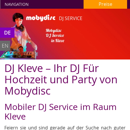
Preise
NAVIGATION
DJ SERVICE
Mobydisc
DE
DJ Service
in Kleve
EN
DJ Kleve – Ihr DJ Für
Hochzeit und Party von
Mobydisc
Mobiler DJ Service im Raum
Kleve
Feiern sie und sind gerade auf der Suche nach guter