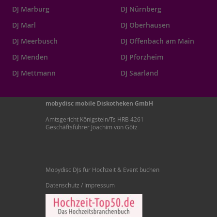
DJ Marburg
DJ Nürnberg
DJ Marl
DJ Oberhausen
DJ Meerbusch
DJ Offenbach am Main
DJ Menden
DJ Pforzheim
DJ Mettmann
DJ Saarland
mobydisc mobile Diskotheken GmbH
Amtsgericht Königstein/Ts HRB 4261
Geschäftsführer Joachim von Götz
Mobydisc DJs für Hochzeit & Event buchen
Datenschutz / Impressum