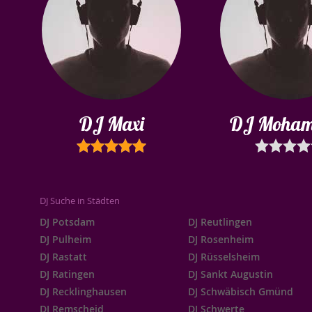
DJ Maxi
DJ Moha
DJ Suche in Städten
DJ Potsdam
DJ Reutlingen
DJ Pulheim
DJ Rosenheim
DJ Rastatt
DJ Rüsselsheim
DJ Ratingen
DJ Sankt Augustin
DJ Recklinghausen
DJ Schwäbisch Gmünd
DJ Remscheid
DJ Schwerte