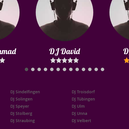
mmad
DJ David
D
DJ Sindelfingen
DJ Troisdorf
DJ Solingen
DJ Tübingen
DJ Speyer
DJ Ulm
DJ Stolberg
DJ Unna
DJ Straubing
DJ Velbert