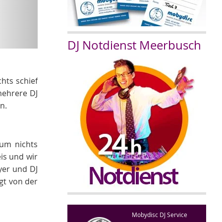
DJ Notdienst Meerbusch
hts schief
mehrere DJ
n.
 um nichts
is und wir
yer und DJ
gt von der
Mobydisc DJ Service