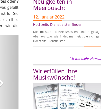
Neuigkeiten in
otes
oder ?
Meerbusch:
as gefällt
ist für Sie
12. Januar 2022
1. 
 sich Ihre
Hochzeits-Dienstleister finden
Erre
en wir die
Die meisten Hochzeitsmessen sind abgesagt.
Wir w
Weiter
Aber wo bzw. wie findet man jetzt die richtigen
in di
Hochzeits-Dienstleister
für S
Ich will mehr News...
Wir erfüllen Ihre
Musikwünsche!