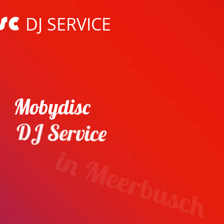
DJ SERVICE
Mobydisc
DJ Service
in Meerbusch