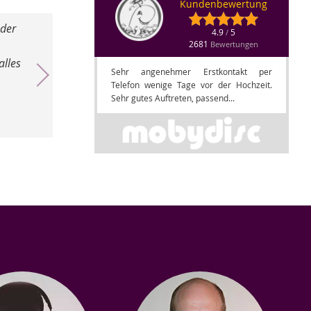
Kundenbewertung
 der
4.9
5
/
Es war eine richtig schöne Feier. Die Kommunikation mit
2681
Bewertungen
alles
wie wir es abgesprochen haben. Der DJ aus Düsseldorf h
Sehr angenehmer Erstkontakt per
DJ. Ganz
Telefon wenige Tage vor der Hochzeit.
Sehr gutes Auftreten, passend...
Gebur