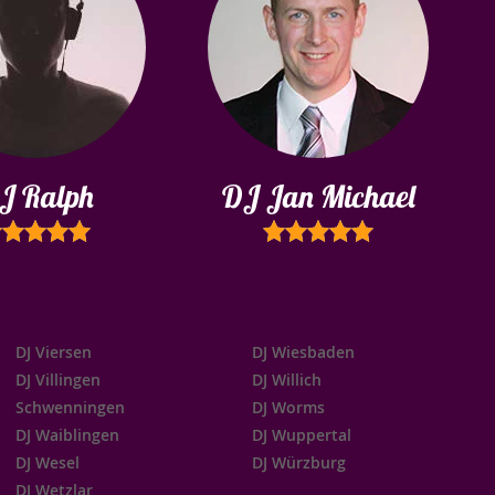
J Ralph
DJ Jan Michael
DJ Viersen
DJ Wiesbaden
DJ Villingen
DJ Willich
Schwenningen
DJ Worms
DJ Waiblingen
DJ Wuppertal
DJ Wesel
DJ Würzburg
DJ Wetzlar