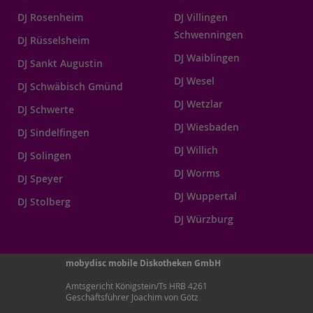
DJ Rosenheim
DJ Villingen
Schwenningen
DJ Rüsselsheim
DJ Waiblingen
DJ Sankt Augustin
DJ Wesel
DJ Schwäbisch Gmünd
DJ Wetzlar
DJ Schwerte
DJ Wiesbaden
DJ Sindelfingen
DJ Willich
DJ Solingen
DJ Worms
DJ Speyer
DJ Wuppertal
DJ Stolberg
DJ Würzburg
mobydisc mobile Diskotheken GmbH
Amtsgericht Königstein/Ts HRB 4261
Geschäftsführer Joachim von Götz