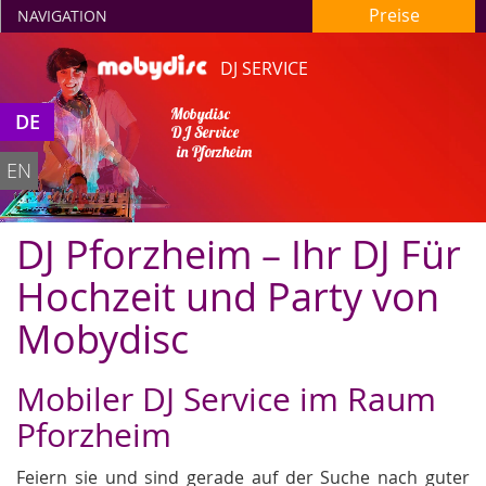
Preise
NAVIGATION
DJ SERVICE
DE
Mobydisc
DJ Service
in Pforzheim
EN
DJ Pforzheim – Ihr DJ Für
Hochzeit und Party von
Mobydisc
Mobiler DJ Service im Raum
Pforzheim
Feiern sie und sind gerade auf der Suche nach guter