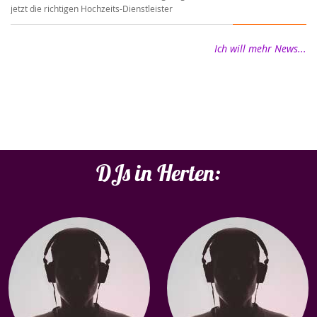
jetzt die richtigen Hochzeits-Dienstleister
wi
Ich will mehr News...
DJs in Herten: