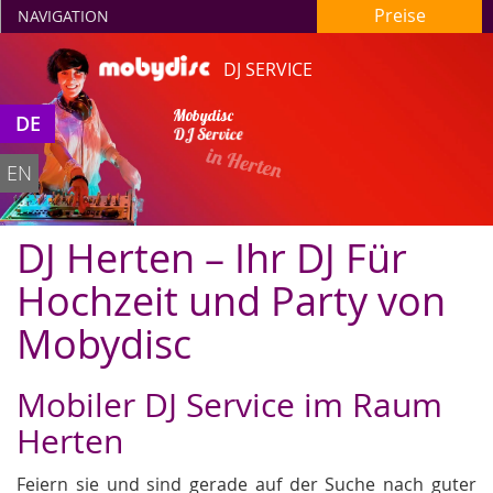
Preise
NAVIGATION
DJ SERVICE
Mobydisc
DE
DJ Service
in Herten
EN
DJ Herten – Ihr DJ Für
Hochzeit und Party von
Mobydisc
Mobiler DJ Service im Raum
Herten
Feiern sie und sind gerade auf der Suche nach guter