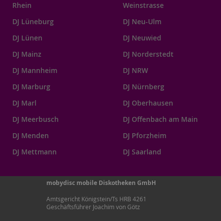
Rhein
Weinstrasse
DJ Lüneburg
DJ Neu-Ulm
DJ Lünen
DJ Neuwied
DJ Mainz
DJ Norderstedt
DJ Mannheim
DJ NRW
DJ Marburg
DJ Nürnberg
DJ Marl
DJ Oberhausen
DJ Meerbusch
DJ Offenbach am Main
DJ Menden
DJ Pforzheim
DJ Mettmann
DJ Saarland
mobydisc mobile Diskotheken GmbH
Amtsgericht Königstein/Ts HRB 4261
Geschäftsführer Joachim von Götz