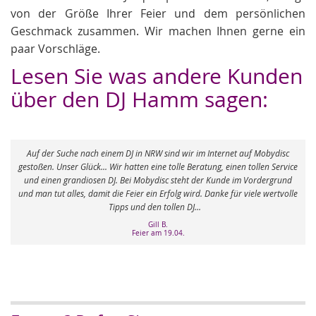
von der Größe Ihrer Feier und dem persönlichen
Geschmack zusammen. Wir machen Ihnen gerne ein
paar Vorschläge.
Lesen Sie was andere Kunden
über den DJ Hamm sagen:
e nach einem DJ in NRW sind wir im Internet auf Mobydisc
Unsere Hochz
Glück... Wir hatten eine tolle Beratung, einen tollen Service
unbeschreiblic
ndiosen DJ. Bei Mobydisc steht der Kunde im Vordergrund
gekümmert. Keine 
s, damit die Feier ein Erfolg wird. Danke für viele wertvolle
Gengenteil - jeder So
Tipps und den tollen DJ...
Gill B.
Feier am 19.04.