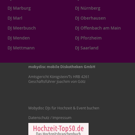
DJ Marburg
DJ Nürnberg
DJ Marl
DJ Oberhausen
DJ Meerbusch
DJ Offenbach am Main
DJ Menden
DJ Pforzheim
DJ Mettmann
DJ Saarland
mobydisc mobile Diskotheken GmbH
Amtsgericht Königstein/Ts HRB 4261
Geschäftsführer Joachim von Götz
Mobydisc DJs für Hochzeit & Event buchen
Datenschutz / Impressum