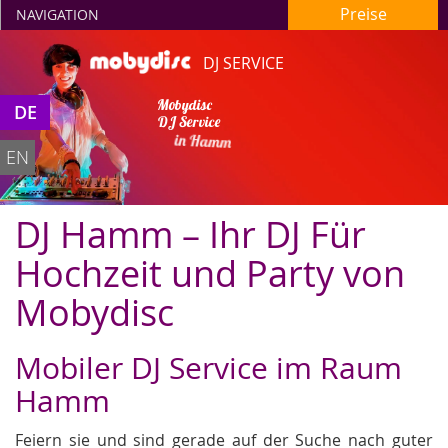
Preise
NAVIGATION
DJ SERVICE
Mobydisc
DE
DJ Service
in Hamm
EN
DJ Hamm – Ihr DJ Für
Hochzeit und Party von
Mobydisc
Mobiler DJ Service im Raum
Hamm
Feiern sie und sind gerade auf der Suche nach guter