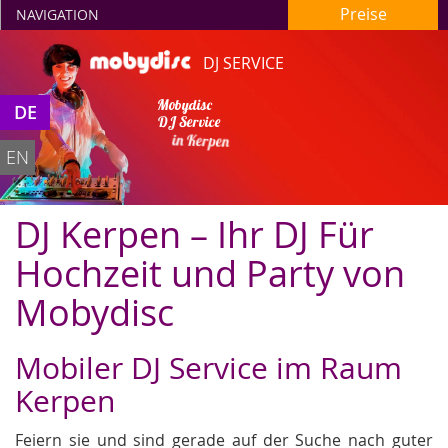
Preise
NAVIGATION
DJ SERVICE
Mobydisc
DE
DJ Service
in Kerpen
EN
DJ Kerpen – Ihr DJ Für
Hochzeit und Party von
Mobydisc
Mobiler DJ Service im Raum
Kerpen
Feiern sie und sind gerade auf der Suche nach guter