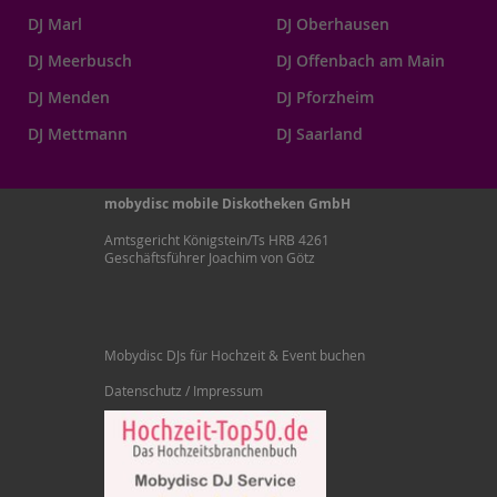
DJ Marl
DJ Oberhausen
DJ Meerbusch
DJ Offenbach am Main
DJ Menden
DJ Pforzheim
DJ Mettmann
DJ Saarland
mobydisc mobile Diskotheken GmbH
Amtsgericht Königstein/Ts HRB 4261
Geschäftsführer Joachim von Götz
Mobydisc DJs für Hochzeit & Event buchen
Datenschutz / Impressum