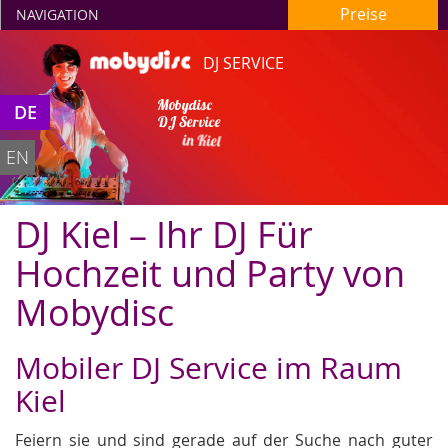
Preise
NAVIGATION
DJ SERVICE
Mobydisc
DE
DJ Service
in Kiel
EN
DJ Kiel – Ihr DJ Für
Hochzeit und Party von
Mobydisc
Mobiler DJ Service im Raum
Kiel
Feiern sie und sind gerade auf der Suche nach guter