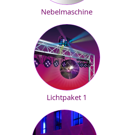
Nebelmaschine
ersetzt mühelos 20 - 30 starke Raucher und ist nicht
gesundheitsgefährdend.
Bitte aber mit der Location abstimmen, manche Brandmelder
reagieren empfindlich und Feuerwehrleute sind schlechte Tänzer
Lichtpaket 1
• LED Scheinwerfertraverse
• LED Strahleneffekt
• Nebelmaschine
Lichtpaket 2