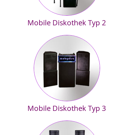
Mobile Diskothek Typ 2
Empfohlen für Vereins- und Betriebsfeste von 150 bis 300
Personen. Auch gut, wenn mehr als ein Raum beschallt werden
soll. Wenn es um eine reine Hintergrundbeschallung geht,
empfehlen wir ebenfalls lieber mehrere Lautsprecher zu verteilen,
damit alles gleichmässig beschallt werden kann.
Mobile Diskothek Typ 3
Empfohlen für Gesellschaften mit 150 – 400 Personen Oder für
einfach all jene, die einen kräftigen Bass wünschen.