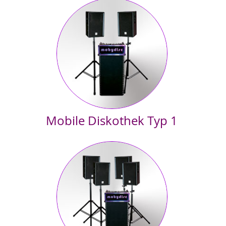
Mobile Diskothek Typ 1
Empfohlen für Hochzeiten, Geburtstage, sowie kleine Vereins-
und Betriebsfeste
bis ca. 150 Personen