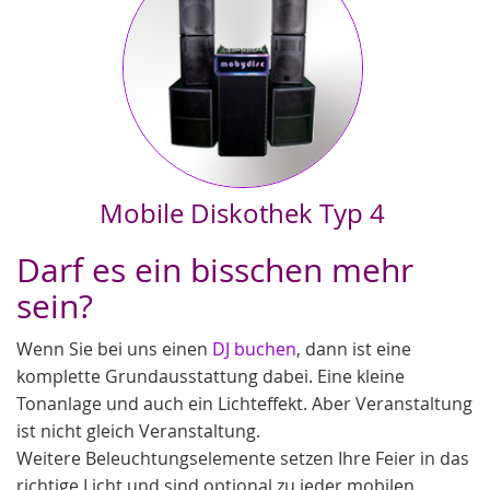
Mobile Diskothek Typ 4
Wenn es mal richtig knallen soll: Empfohlen für Vereins-
Darf es ein bisschen mehr
Betriebsfeste und Zeltdiscos von 250 bis 1000 Personen oder Heavy
Metall Fans und Schwerhörige.
sein?
Wenn Sie bei uns einen
DJ buchen
, dann ist eine
komplette Grundausstattung dabei. Eine kleine
Tonanlage und auch ein Lichteffekt. Aber Veranstaltung
ist nicht gleich Veranstaltung.
Weitere Beleuchtungselemente setzen Ihre Feier in das
richtige Licht und sind optional zu jeder mobilen