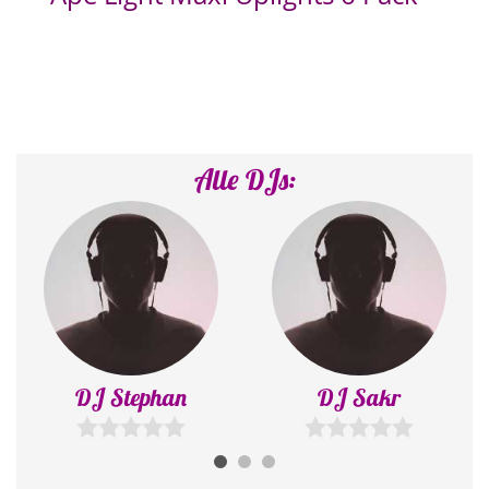
Für besondere Effekte. Die 6 Akku betriebene 15 Watt LED
Uplights sorgen für eine unkomplizierte Beleuchtung in ihrem
Saal. Die Akkus halten bis zu 12 Stunden. Farben per Remote
einstellbar und optional kann eine Sound To Light Funktion
eingestellt werden.
Alle DJs:
DJ Stephan
DJ Sakr