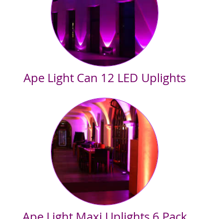
• 2 LED Scheinwerfertraversen
• 2 LED Strahleneffekte
• Spiegelkugel mit Spot
• Nebelmaschine
• 5 Meter Alutraverse
Ape Light Can 12 LED Uplights
Für besondere Effekte. Die 12 einzelnen LED Uplights können im
Saal oder draußen flexibel aufgestellt werden. Die
Stromversorung erfolgt über Akkus. Die Farben können über eine
Fernsteuerung eingestellt werden und sogar zur Musik getaktet
ändern.
Ape Light Maxi Uplights 6 Pack