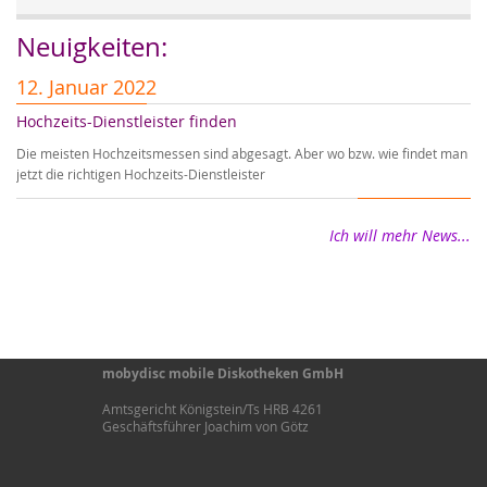
Neuigkeiten:
12. Januar 2022
5
Hochzeits-Dienstleister finden
A
Die meisten Hochzeitsmessen sind abgesagt. Aber wo bzw. wie findet man
Au
jetzt die richtigen Hochzeits-Dienstleister
Ho
Ich will mehr News...
mobydisc mobile Diskotheken GmbH
Amtsgericht Königstein/Ts HRB 4261
Geschäftsführer Joachim von Götz