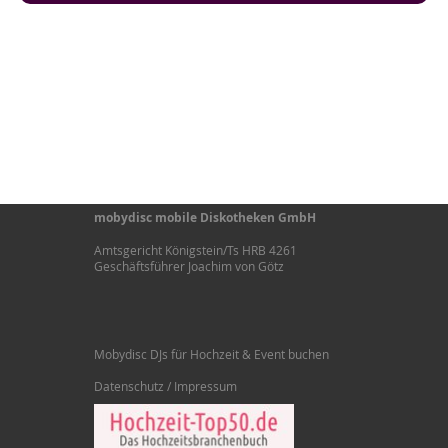
mobydisc mobile Diskotheken GmbH
Amtsgericht Königstein/Ts HRB 4261
Geschäftsführer Joachim von Götz
Mobydisc DJs für Hochzeit & Event buchen
Datenschutz / Impressum