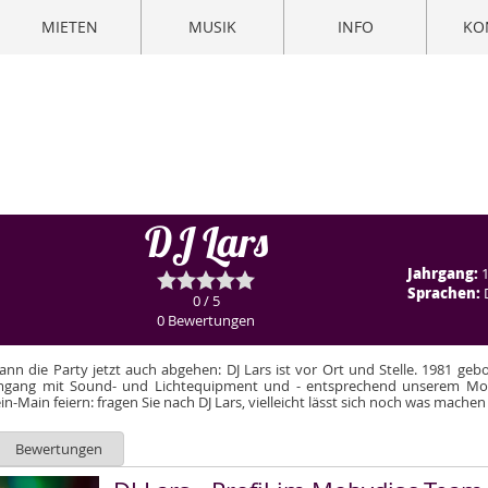
MIETEN
MUSIK
INFO
KO
DJ Lars
Jahrgang:
1
Sprachen:
0 / 5
0 Bewertungen
 die Party jetzt auch abgehen: DJ Lars ist vor Ort und Stelle. 1981 gebo
mgang mit Sound- und Lichtequipment und - entsprechend unserem Mott
-Main feiern: fragen Sie nach DJ Lars, vielleicht lässt sich noch was machen 
Bewertungen