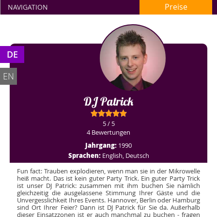
Preise
NAVIGATION
DE
EN
DJ Patrick
5 / 5
4 Bewertungen
Jahrgang:
1990
Sprachen:
English, Deutsch
Fun fact: Trauben explodieren, wenn man sie in der Mikrowelle
heiß macht. Das ist kein guter Party Trick. Ein guter Party Trick
ist unser DJ Patrick: zusammen mit ihm buchen Sie nämlich
gleichzeitig die ausgelassene Stimmung Ihrer Gäste und die
Unvergesslichkeit Ihres Events. Hannover, Berlin oder Hamburg
sind Ort Ihrer Feier? Dann ist DJ Patrick für Sie da. Außerhalb
dieser Einsatzzonen ist er auch manchmal zu buchen - fragen