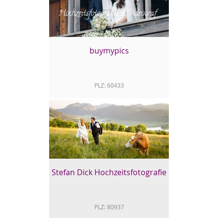
Sag tschüss zu langweiligen und spießigen
Hochzeitsbildern! Moderne, emotionale
Hochzeitsreportagen fangen die Stimmung
perfekt ein. Als tolle Erinnerung gibt's
natürlich individuell gestaltete Fotobücher
und Fotokalender.
buymypics
http://www.skylightphotos.de/
PLZ: 60433
buymypics
buymypics - ein zuverlässiges
Kameramann-Team, bestehend aus einem
Fotograf und Videograf für Hochzeiten und
Veranstaltungen aller Art.
Stefan Dick Hochzeitsfotografie
PLZ: 80937