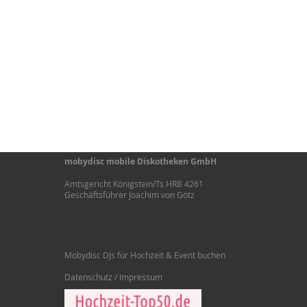
rund um Foto und Video. Wir helfen Ihnen
dabei, Ihre schönsten Erlebnisse auf Foto
und Video festzuhalten und unvergesslich
zu machen. - In Sachen Qualität finden Sie
uns auf der Überholspur
http://www.foto-video-becker.de/
mobydisc mobile Diskotheken GmbH
Amtsgericht Königstein/Ts HRB 4261
Geschäftsführer Joachim von Götz
Mobydisc DJs für Hochzeit & Event buchen
Datenschutz / Impressum