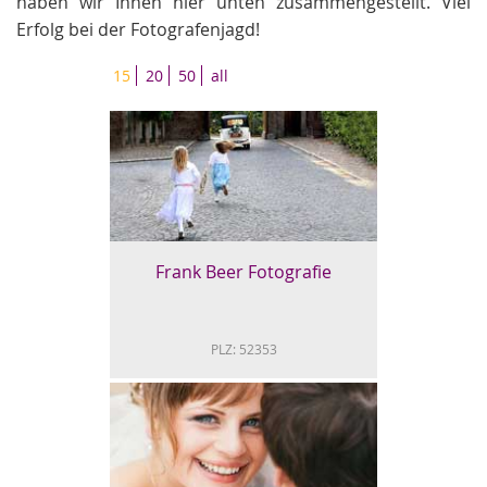
haben wir Ihnen hier unten zusammengestellt. Viel
Erfolg bei der Fotografenjagd!
15
20
50
all
Frank Beer Fotografie
PLZ: 52353
Frank Beer Fotografie
Der Fotograf Frank Beer ist Spezialist für
Hochzeits- und Eventfotografie sowie für
Videos. Die www.frank-beer.de zeigt