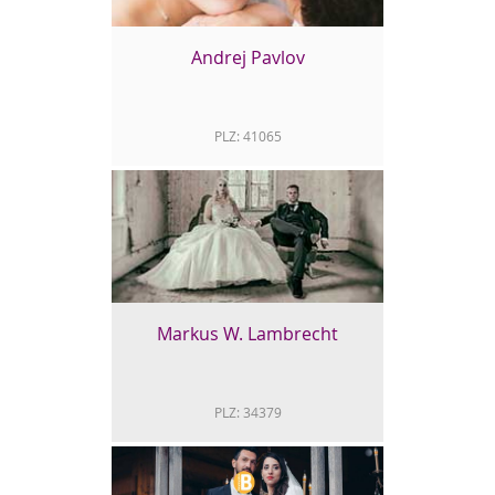
anhand von vielen Galerien ein
breitaufgestelltes und fachlich
überzeugendes Angebot.
Andrej Pavlov
http://www.frank-beer.de/
PLZ: 41065
Andrej Pavlov
Erstklassige Hochzeitsfotografie und Filme
von Andrej Pavlov Studio.
http://www.andrejpavlov.de/
Markus W. Lambrecht
PLZ: 34379
Markus W. Lambrecht