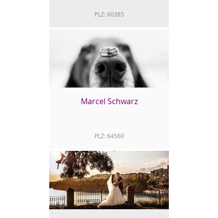
PLZ: 60385
fotoloft Maciej Rusinek
Maciej Rusinek ist ein hervorragender
Portrait-Fotograf aus Frankfurt. Auch
unsere DJs standen schon vor seiner Linse.
http://www.fotoloft-maciejrusinek.de/
Marcel Schwarz
PLZ: 64560
Marcel Schwarz
Als Hochzeitsfotograf bietet Marcel
Schwarz Ihnen seine Dienste im Raum
Riedstadt, Groß-Gerau, Darmstadt, Rhein-
Main-Gebiet, Hessen und Deutschlandweit
an