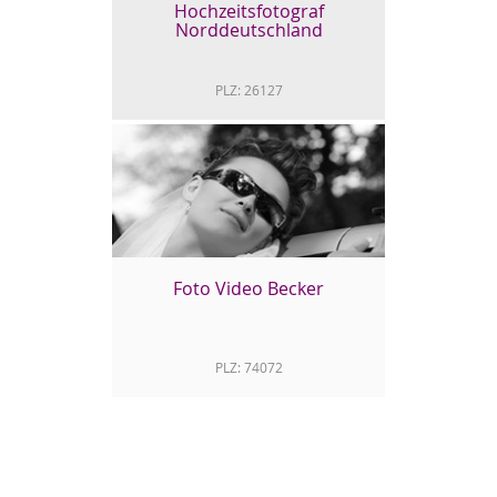
http://www.marcel-schwarz.com/
Hochzeitsfotograf
Norddeutschland
PLZ: 26127
Hochzeitsfotograf
Norddeutschland
Thomas Weber aus Oldenburg fotografiert
Ihre Hochzeit mit natürlichen, ungestellten
Fotos und großartigen Hochzeitsportraits
digital auf DVD und in handgefertigten
Hochzeitsalben.
Foto Video Becker
http://www.hochzeitsfotograf-
norddeutschland.com/
PLZ: 74072
Foto Video Becker
Als modernes und flexibles Unternehmen
bieten wir Ihnen umfangreichen Service