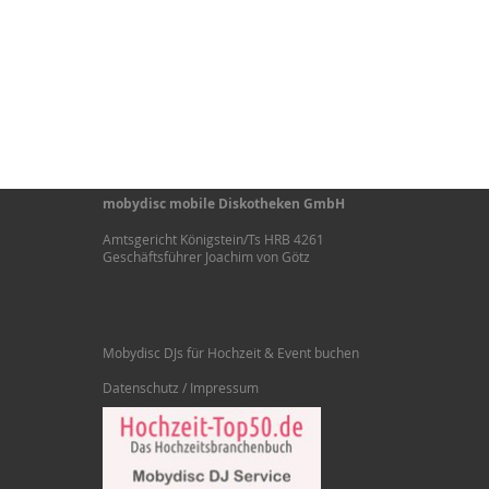
mobydisc mobile Diskotheken GmbH
Amtsgericht Königstein/Ts HRB 4261
Geschäftsführer Joachim von Götz
Mobydisc DJs für Hochzeit & Event buchen
Datenschutz / Impressum