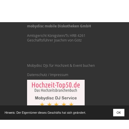
mobydisc mobile Diskotheken GmbH
Amtsgericht Königstein/Ts HRB 4261
Geschäftsführer Joachim von Götz
Mobydisc DJs für Hochzeit & Event buchen
Datenschutz / Impressum
Hinweis: Der Eigentümer dieses Geschäfts hat sich geändert.
OK
2015-2026 © Copyright Mobydisc mobile Diskotheken GmbH