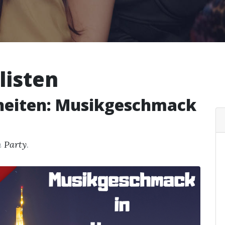
listen
heiten: Musikgeschmack
n
Party
.