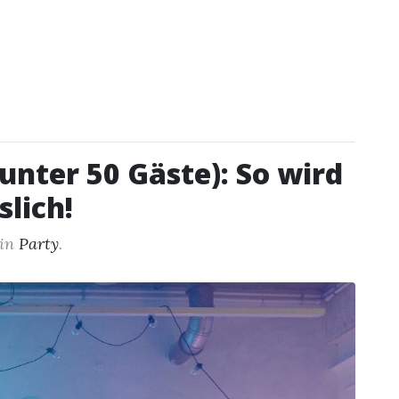
(unter 50 Gäste): So wird
lich!
in
Party
.