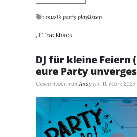
:
musik
party
playlisten
,
1 Trackback
DJ für kleine Feiern 
eure Party unvergess
Geschrieben von
Andy
am
11. März 2025