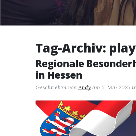
Tag-Archiv: play
Regionale Besonder
in Hessen
Geschrieben von
Andy
am
5. Mai 2025
i