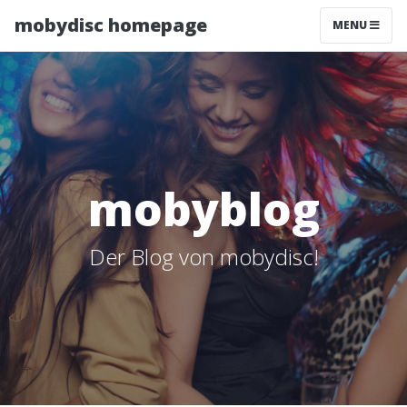
mobydisc homepage
MENU
mobyblog
Der Blog von mobydisc!