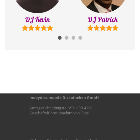
DJ Patrick
DJ Konstantin
mobydisc mobile Diskotheken GmbH
Amtsgericht Königstein/Ts HRB 4261
Geschäftsführer Joachim von Götz