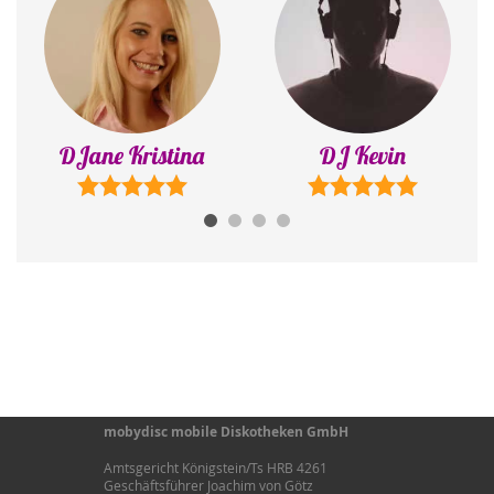
DJ Kevin
DJ Emre
mobydisc mobile Diskotheken GmbH
Amtsgericht Königstein/Ts HRB 4261
Geschäftsführer Joachim von Götz