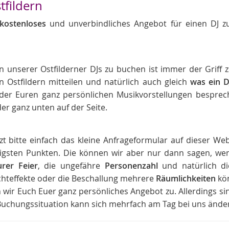
tfildern
kostenloses
und unverbindliches Angebot für einen DJ z
n unserer Ostfilderner DJs zu buchen ist immer der Grif
in Ostfildern mitteilen und natürlich auch gleich
was ein D
der Euren ganz persönlichen Musikvorstellungen besprech
der ganz unten auf der Seite.
t bitte einfach das kleine Anfrageformular auf dieser Web
htigsten Punkten. Die können wir aber nur dann sagen, we
rer Feier
, die ungefähre
Personenzahl
und natürlich die
ichteffekte oder die Beschallung mehrere
Räumlichkeiten
kön
 wir Euch Euer ganz persönliches Angebot zu. Allerdings 
e Buchungssituation kann sich mehrfach am Tag bei uns ände