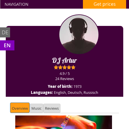
Get prices
NAVIGATION
DE
EN
DJ Artur
4.9 / 5
24 Reviews
Year of birth:
1973
Languages:
English, Deutsch, Russisch
Overview
Music
Reviews