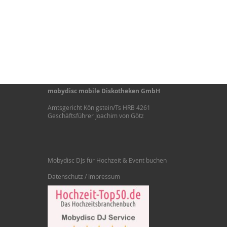
mobydisc mobile Diskotheken GmbH
Amtsgericht Königstein/Ts HRB 4261
Geschäftsführer Joachim von Götz
Mobydisc DJs für Hochzeit & Event buchen
Datenschutz / Impressum