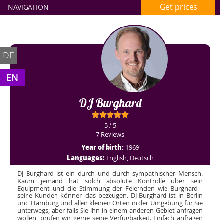
Get prices
NAVIGATION
DE
EN
DJ Burghard
5 / 5
7 Reviews
Year of birth:
1969
Languages:
English, Deutsch
DJ Burghard ist ein durch und durch sympathischer Mensch.
Kaum jemand hat solch absolute Kontrolle über sein
Equipment und die Stimmung der Feiernden wie Burghard -
seine Kunden können das bezeugen. DJ Burghard ist in Berlin
und Hamburg und allen kleinen Orten in der Umgebung für Sie
unterwegs, aber falls Sie ihn in einem anderen Gebiet anfragen
wollen, prüfen wir gerne seine Verfügbarkeit. Einfach anfragen