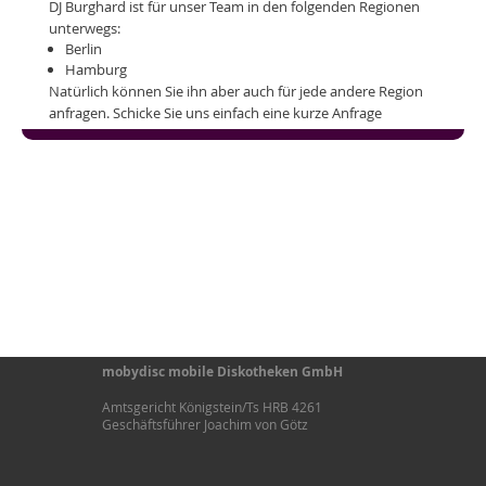
DJ Burghard ist für unser Team in den folgenden Regionen
unterwegs:
Berlin
Hamburg
Natürlich können Sie ihn aber auch für jede andere Region
anfragen. Schicke Sie uns einfach eine kurze Anfrage
mobydisc mobile Diskotheken GmbH
Amtsgericht Königstein/Ts HRB 4261
Geschäftsführer Joachim von Götz