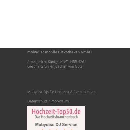
mobydisc mobile Diskotheken GmbH
Amtsgericht Königstein/Ts HRB 4261
Geschäftsführer Joachim von Götz
Mobydisc DJs für Hochzeit & Event buchen
Datenschutz / Impressum