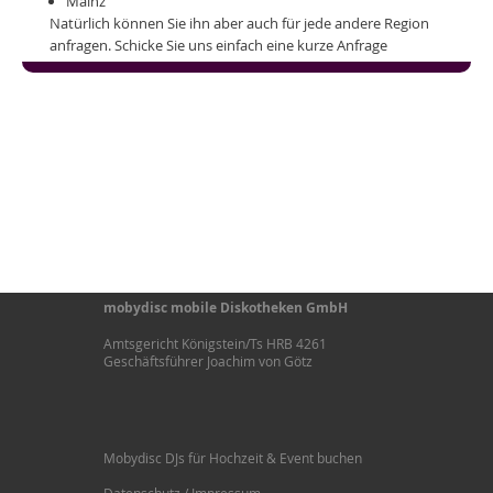
Mainz
Natürlich können Sie ihn aber auch für jede andere Region
anfragen. Schicke Sie uns einfach eine kurze Anfrage
mobydisc mobile Diskotheken GmbH
Amtsgericht Königstein/Ts HRB 4261
Geschäftsführer Joachim von Götz
Mobydisc DJs für Hochzeit & Event buchen