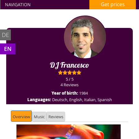
Get prices
NAVIGATION
DE
EN
DJ Francesco
5 / 5
4 Reviews
Year of birth:
1984
Languages:
Deutsch, English, Italian, Spanish
Overview
Music
Reviews