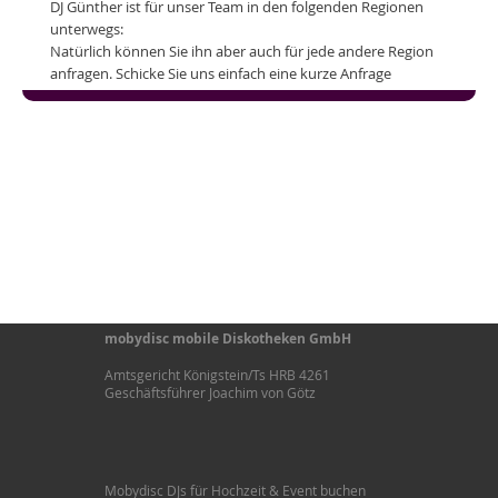
DJ Günther ist für unser Team in den folgenden Regionen
unterwegs:
Natürlich können Sie ihn aber auch für jede andere Region
anfragen. Schicke Sie uns einfach eine kurze Anfrage
mobydisc mobile Diskotheken GmbH
Amtsgericht Königstein/Ts HRB 4261
Geschäftsführer Joachim von Götz
Mobydisc DJs für Hochzeit & Event buchen