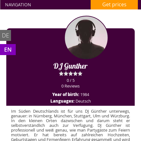
Get prices
NAVIGATION
DE
EN
DJ Gunther
0 / 5
0 Reviews
Year of birth:
1984
Languages:
Deutsch
Im Süden Deutschlands ist für uns DJ Günther unterwegs,
genauer: in Nürnberg, München, Stuttgart, Ulm und Würzburg.
In den kleinen Orten dazwischen und darum steht er
selbstverständlich auch zur Verfügung. DJ Günther ist
professionell und weiß genau, wie man Partygäste zum Feiern
motiviert. Er hat bereits auf zahlreichen Hochzeiten,
Geburtstagen und Firmenfeiern Erfahrung gesammelt und wird