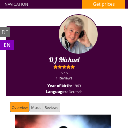
Get prices
NAVIGATION
DE
EN
DJ Michael
5 / 5
1 Reviews
Year of birth:
1963
Languages:
Deutsch
Overview
Music
Reviews