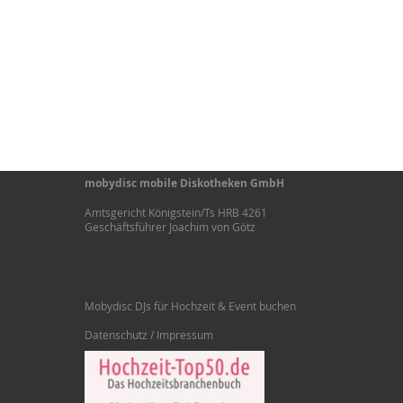
mobydisc mobile Diskotheken GmbH
Amtsgericht Königstein/Ts HRB 4261
Geschäftsführer Joachim von Götz
Mobydisc DJs für Hochzeit & Event buchen
Datenschutz / Impressum