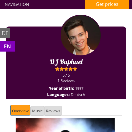
Get prices
NAVIGATION
DE
EN
DJ Raphael
5 / 5
1 Reviews
Year of birth:
1997
Languages:
Deutsch
Overview
Music
Reviews