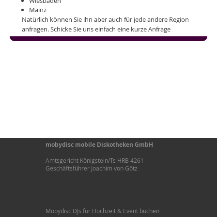
Wiesbaden
Mainz
Natürlich können Sie ihn aber auch für jede andere Region
anfragen. Schicke Sie uns einfach eine kurze Anfrage
mobydisc mobile Diskotheken GmbH
Amtsgericht Königstein/Ts HRB 4261
Geschäftsführer Joachim von Götz
Mobydisc DJs für Hochzeit & Event buchen