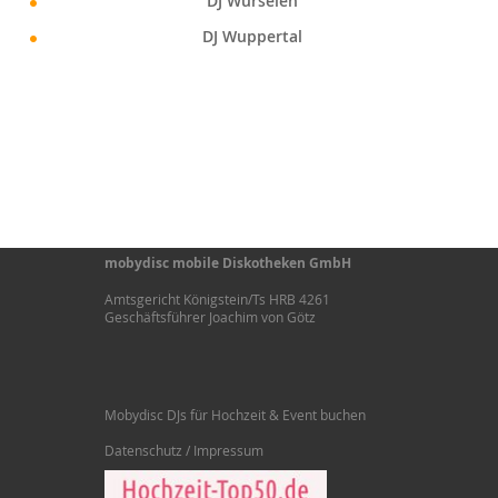
DJ Würselen
DJ Wuppertal
mobydisc mobile Diskotheken GmbH
Amtsgericht Königstein/Ts HRB 4261
Geschäftsführer Joachim von Götz
Mobydisc DJs für Hochzeit & Event buchen
Datenschutz / Impressum