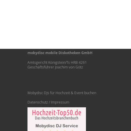
mobydisc mobile Diskotheken GmbH
Amtsgericht Königstein/Ts HRB 4261
Geschäftsführer Joachim von Götz
Mobydisc DJs für Hochzeit & Event buchen
Datenschutz / Impressum