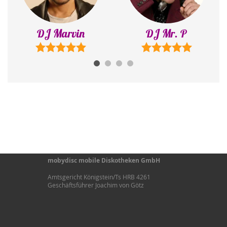
DJ Mr. P
DJ Adrian
mobydisc mobile Diskotheken GmbH
Amtsgericht Königstein/Ts HRB 4261
Geschäftsführer Joachim von Götz